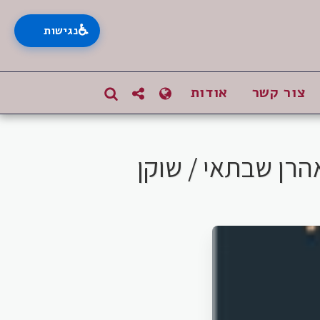
♿
נגישות
צור קשר
אודות
אהרן שבתאי / שוקן