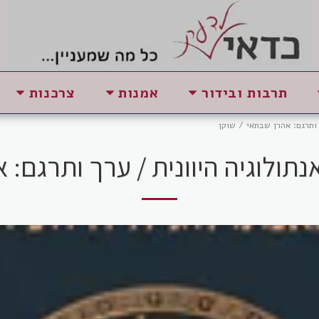
תרבות ובידור
אמנות
צרכנות
 ותרגם: אהרן שבתאי / שוקן
ולוגיה היוונית / ​ערך ותרגם: 