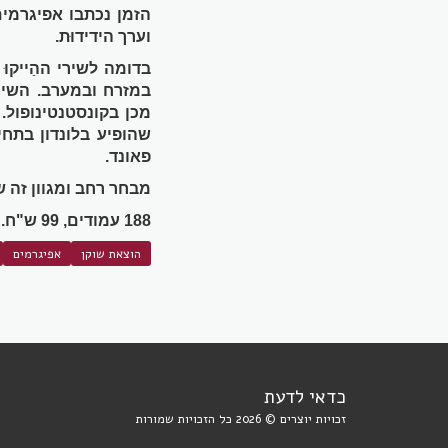
הזמן נכתבו אפיגרמים 
וערך הידידוּת.
בדומה לשירי ההַייקו
במזרח ובמערב. השיר
מכן בקונסטנטינופול
שהופיע בלונדון בתח
פאונד.
מבחר רחב ומגוון זה 
188 עמודים, 99 ש"ח.
הוצאת שוקן
אפיגרמים
כדאי לדעת
זכויות יוצרים © 2026 כל הזכויות שמורות