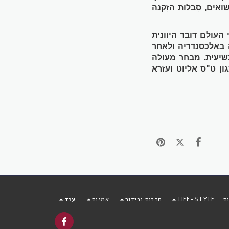
ואים, סִבלות הזִקנה
העולם דובר היוונית
 באלכסנדריה ולאחר
שיעית. מבחר מעולה
ן ט"ס אליוט ועזרא
ת
LIFE-STYLE
תרבות ובידור
אמנות
עוד