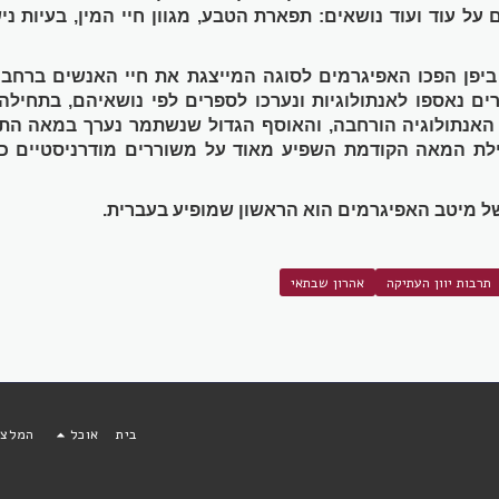
על עוד ועוד נושאים: תפארת הטבע, מגוון חיי המין, בעיות ניש
ּ ביפן הפכו האפיגרמים לסוגה המייצגת את חיי האנשים ברחבי 
ים נאספו לאנתולוגיות ונערכו לספרים לפי נושאיהם, בתחילה
. האנתולוגיה הורחבה, והאוסף הגדול שנשתמר נערך במאה הת
ילת המאה הקודמת השפיע מאוד על משוררים מודרניסטיים כגו
של מיטב האפיגרמים הוא הראשון שמופיע בעברית.
תרבות יוון העתיקה
אהרון שבתאי
בית
אוכל
המלצו