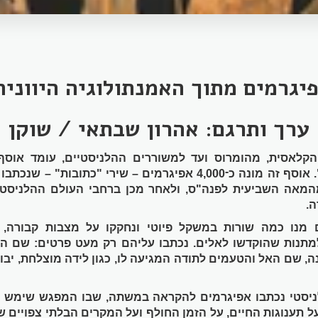
יגרמים מתוך האמנתולוגיה היווני
ערך ותרגם: אהרון שבתאי / שוקן
הקלאסית, מהומרוס ועד למשוררים ההלניסטיים, עומד אוסף
-
. אוסף זה מונה כ
4,000 אפיגרמים – שירי "כתובות" – שנכ
מהמאה השביעית לפנה"ס, ולאחר מכן ברחבי העולם ההלניסטי,
.
 מנו כמה שורות במשקל פיוטי ונחקקו על מצבות קבורה, ל
 למתנות שהוקדשו לאלים. נכתבו עליהם רק מעט פרטים: שם הנ
 שם האל והטעמים לתודה המגיעה לו, כגון לידה מוצלחת, יבול 
ניסטי נכתבו אפיגרמים להקראה במשתה, שבו המפגש שימש 
על תענוגות החיים, על הזמן החולף ועל המקרים הבלתי צפויים 