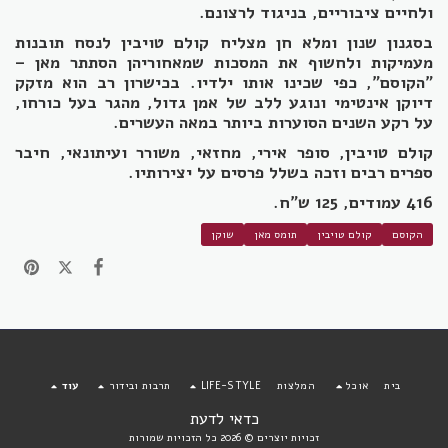
ולחיים ציבוריים, בניגוד לרצונם.
בסגנון שנון ומלא חן מצליח קולם טויבין לנסח תובנות
מעמיקות ולחשוף את המסכות שמאחוריהן הסתתר מאן –
"הקוסם", כפי שכינו אותו ילדיו. בכישרון רב הוא מזקק
דיוקן אינטימי ונוגע ללב של אמן גדול, מהגר בעל כורחו,
על רקע השנים הסוערות ביותר במאה העשרים.
קולם טויבין, סופר אירי, מחזאי, משורר ועיתונאי, חיבר
ספרים רבים וזכה בשלל פרסים על יצירותיו.
416 עמודים, 125 ש"ח.
הקוסם
קולם טויבין
תומס מאן
שוקן
בית
אוכל
המלצות
LIFE-STYLE
תרבות ובידור
עוד
כדאי לדעת
זכויות יוצרים © 2026 כל הזכויות שמורות