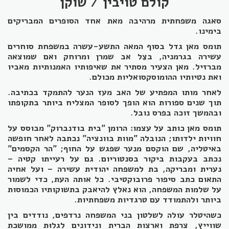
קולם טויבין / שוקן
סאגה משפחתית מרהיבה מאת אחד הסופרים המבריקים
בימינו.
תומס מאן גדל בסוף המאה התשע-עשרה במשפחת סוחרים
עשירה בגרמניה, בצֵל אב שמרן ומרוחק ואם שמוצאה
מברזיל. מאן הצעיר מסתיר את שאיפותיו האמנותיות מאביו
ואת נטיותיו ההומוסקסואליות מכולם.
לאחר מותו המפתיע של האב מעז הנער להתמקד בכתיבה.
תוך שנים ספורות הוא הופך לסופר המצליח ביותר בתקופתו
ובהמשך זוכה בפרס נובל.
תומס מאן כותב על עצמו: הרומן "בית בודנברוק" מבוסס על
חוויות ילדותו; הנובלה "מוות בוונציה" נכתבה לאחר חופשה
באיטליה, שם הוקסם מנער שפגש על החוף; "הר הקסמים"
נכתב בעקבות ביקור בסנטוריום. גם על רעייתו קטיה –
נערית ומבריקה, בת למשפחה יהודית עשירה – ועל אחיה
התאום כתב סיפור פרובוקטיבי. כל אותה העת, כדי לשמור
על שלמות המשפחה, הוא נאלץ להיאבק בתשוקותיו הכמוסות
ביותר ולהתמודד עם טרגדיות משפחתיות.
כשהיטלר עולה לשלטון בני המשפחה נרדפים, נודדים בין
שווייץ, צרפת וארצות הברית ונידונים לגלוּת ממושכת