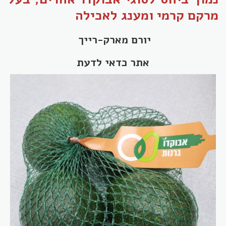
מרקם קרמי ומענג לאכילה
יורם מארק-רייך
אתר כדאי לדעת