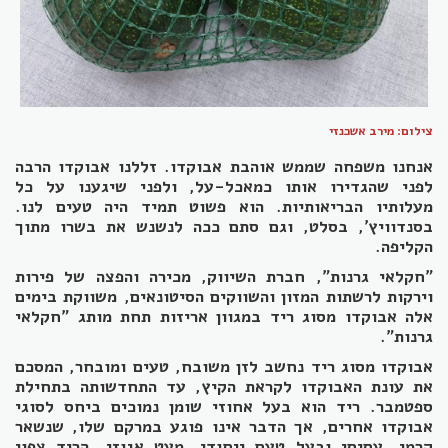
צילום: מירב אשכנזי
אנחנו משפחה שממש אוהבת אבוקדו. זללנו אבוקדו הרבה
לפני שהגדירו אותו כמאכל-על, ולפני שיגענו על כל
מעלותיו הבריאותיות. הוא פשוט תמיד היה טעים לנו.
בסנדוויץ', בסלט, וגם סתם ככה לנשנש את בשרו מתוך
הקליפה.
"חקלאי גרנות", חברת השיווק, מכירה והפצה של פירות
וירקות לרשתות המזון והשווקים הסיטונאים, משווקת בימים
אלה אבוקדו מסוג ריד במגוון אריזות תחת מותג "חקלאי
גרנות".
אבוקדו מסוג ריד נחשב לזן משובח, טעים ומובחר, המסכם
את עונת האבוקדו לקראת הקיץ, עד התחדשותה בתחילת
ספטמבר. ריד הוא בעל אחוזי שומן נמוכים ביחס לסוגי
אבוקדו אחרים, אך הדבר אינו פוגע במרקם שלו, שנשאר
קרמי, עסיסי ובעל טעם ייחודי, מעט אגוזי. הריד צפוי