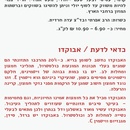
להיות משווק עד לסוף יולי וניתן להשיגו בשווקים וברשתות
המזון ברחבי הארץ.
כשרות: הרב אפרתי ובד"צ עדה חרדית.
מחיר: כ- 6.90 – 10.90 ₪ לק"ג.
כדאי לדעת / אבוקדו
האבוקדו נחשב לשומן בריא. כ-20% מהרכבו התזונתי הם
שמנים בעלי תכונות המונעות כולסטרול, תהליכי חמצון
ומחלות לב. יש בו כמות גבוהה של ויטמינים, חלקם
ויטמינים מסיסים בשמן, שהעיקרי ביניהם הוא ויטמין E. זהו
נוגד חמצון חשוב שמגן על הרקמות מפני נזקי חמצון, קרינה
והרעלה.
האבוקדו מכיל את כל חומצות אמינו החיוניות, וגם פחמימות
– בעיקר סיבים תזונתיים שעוזרים לתהליך העיכול.
האבוקדו עשיר מאוד באשלגן ודל בנתרן ולכן מתאים לבעלי
נטייה למחלות לב וכולסטרול. באבוקדו יש ברזל, סידן,
מגנזיום וויטמין C.