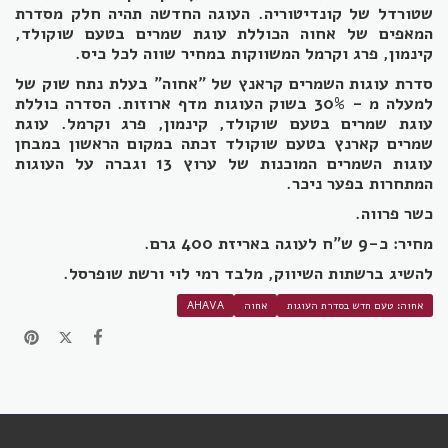
שטורדל של קונדיטוריה. העוגה החדשה תהיה חלק מסדרת
המאפים של אחוה הכוללת עוגת שמרים בטעם שוקולד,
קינמון, פרג וקרמל המשווקות במחיר שווה לכל כיס.
סדרת עוגות השמרים קראנץ של "אחוה" בעלת נתח שוק של
למעלה מ - 30% בשוק העוגות מדף ארוזות. הסדרה כוללת
עוגת שמרים בטעם שוקולד, קינמון, פרג וקרמל. עוגת
שמרים קארנץ בטעם שוקולד זכתה במקום הראשון במבחן
עוגות השמרים המוכנות של ערוץ 13 וגברה על העוגות
המתחרות בפער ניכר.
כשר פרווה.
מחיר: כ-9 ש"ח לעוגה באריזת 400 גרם.
להשיג ברשתות השיווק, מלבד רמי לוי ורשת שופרסל.
אחוה: טעם חדש בסדרת העוגות
אחוה
AHAVA