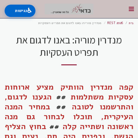
♿
נגישות
בית
REST 2026
מנדרין מוריה: באנו לדגום את תפריט העסקיות
מנדרין מוריה: באנו לדגום את
תפריט העסקיות
קפה מנדרין הוותיק מציע ארוחות
עסקיות משתלמות
##
הגענו לדגום,
והתרשמנו לטובה
##
במחיר המנה
העיקרית, תוכלו לבחור גם מנה
ראשונה ושתייה קלה
##
בחוץ הצליף
הגשם, ובפנים היה חם, נעים וגם