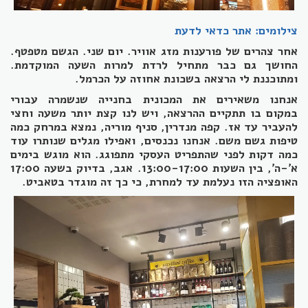
צילומים: אתר כדאי לדעת
אחר צהרים של פורענות מזג אוויר. יום שני. הגשם מטפטף.
החושך גם כבר מתחיל לרדת למרות השעה המוקדמת.
ומתוכננת לי הרצאה בשכונת אחוזה על הכרמל.
אנחנו משאירים את המכונית בחנייה שנשמרה עבורי
במקום
בו תתקיים ההרצאה, ויש לנו קצת יותר משעה וחצי
להעביר עד אז. קפה מנדרין, סניף מוריה, נמצא במרחק כמה
טיפות גשם משם. אנחנו נכנסים, ואפילו מגלים שנותרו עוד
כמה דקות לפני שהתפריט העסקי מתפוגג. הוא מוגש בימים
א'-ה', בין השעות 13:00-17:00. אגב, בדיוק בשעה 17:00
האופציה הזו נעלמת עד למחרת, כי כך זה מוגדר בטאביט.