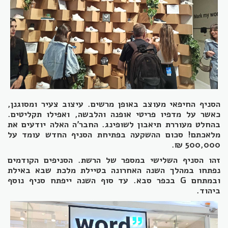
הסניף החיפאי מעוצב באופן מרשים. עיצוב צעיר ומסוגנן,
כאשר על מדפיו פריטי אופנה והלבשה, ואפילו תקליטים.
בהחלט מעוררת תיאבון לשופינג. החבר'ה האלה יודעים את
מלאכתם! סכום ההשקעה בפתיחת הסניף החדש עומד על
500,000 ₪.
זהו הסניף השלישי במספר של הרשת. הסניפים הקודמים
נפתחו במהלך השנה האחרונה בטיילת מלכת שבא באילת
ובמתחם G בכפר סבא. עד סוף השנה ייפתח סניף נוסף
ביהוד.