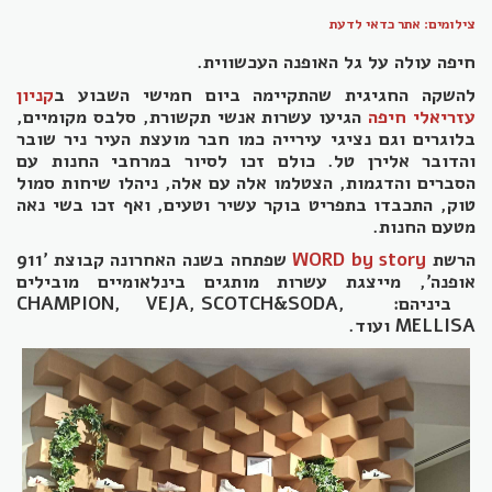
צילומים: אתר כדאי לדעת
חיפה עולה על גל האופנה העכשווית.
להשקה החגיגית שהתקיימה ביום חמישי השבוע ב
קניון
עזריאלי חיפה
הגיעו עשרות אנשי תקשורת, סלבס מקומיים,
בלוגרים וגם נציגי עירייה כמו חבר מועצת העיר ניר שובר
והדובר אלירן טל. כולם זכו לסיור במרחבי החנות עם
הסברים והדגמות, הצטלמו אלה עם אלה, ניהלו שיחות סמול
טוק, התכבדו בתפריט בוקר עשיר וטעים, ואף זכו בשי נאה
מטעם החנות.
הרשת
WORD by story
שפתחה בשנה האחרונה קבוצת '911
אופנה', מייצגת עשרות מותגים בינלאומיים מובילים
ביניהם:
CHAMPION, VEJA, SCOTCH&SODA,
MELLISA ועוד.