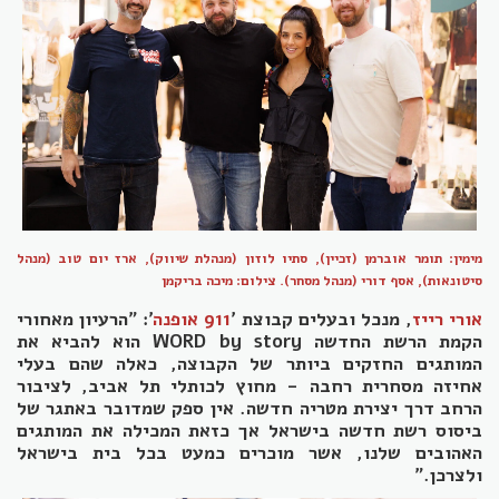
מימין: תומר אוברמן (זכיין), סתיו לוזון (מנהלת שיווק), ארז יום טוב (מנהל
סיטונאות), אסף דורי (מנהל מסחר). צילום: מיכה בריקמן
אורי רייז
, מנכל ובעלים קבוצת '
911 אופנה
': "הרעיון מאחורי
הקמת הרשת החדשה WORD by story הוא להביא את
המותגים החזקים ביותר של הקבוצה, כאלה שהם בעלי
אחיזה מסחרית רחבה - מחוץ לכותלי תל אביב, לציבור
הרחב דרך יצירת מטריה חדשה. אין ספק שמדובר באתגר של
ביסוס רשת חדשה בישראל אך כזאת המכילה את המותגים
האהובים שלנו, אשר מוכרים כמעט בכל בית בישראל
ולצרכן.”