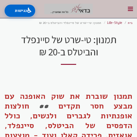
♿
נגישות
בית
Life-Style
תמנון: טי-שרט של סיינפלד והביטלס ב-20 ₪
תמנון: טי-שרט של סיינפלד
והביטלס ב-20 ₪
תמנון שוברת את שוק האופנה עם
מבצע חסר תקדים
##
חולצות
אופנתיות לגברים ולנשים, כולל
הדפסים של הביטלס, סיינפלד,
אואזיס, פרידה קאלו ועוד - מוצעות