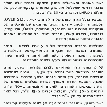
רשת האופנה הישראלית תמנון משיקה בימים אלה מהלך
צרכני דרמטי שמטלטל את שוק האופנה: קולקציית ענק של
חולצות לנשים ולגברים ב-20 ש"ח בלבד.
המבצע כולל מגוון עצום של חולצות בייסיק, OVER SIZE,
חלקות ומודפסות – וגם דגמים ממותגים עם פרינטים של
אייקונים אהובים כמו סיינפלד, הביטלס, Oasis, הלו קיטי,
בובספוג, פרידה קאלו, חברים ועוד. כל החולצות באיכות
הגבוהה ביותר ובמגוון מידות.
החולצות נמכרות במחירים של כ-5 אירו לפריט – מחיר
המתחרה ומנצח את ענקיות הלואו-קואסט העולמיות.
למעשה, תמנון מספקת כעת את אחת מהצעות הערך
האגרסיביות ביותר שנראו בענף בשנים האחרונות.
על פי נתוני מדד המחירים לצרכן שפורסמו ביוני, תחום
האופנה בישראל רשם ירידה של 4.5% - מגמה שנמשכת
חודשים ארוכים, בין היתר בזכות הלחץ הצרכני שמייצרת
תמנון. המבצע החדש מצטרף לשורת מהלכים נוספים של
הרשת מהימים האחרונים: שמלות אופנתיות ב-30 ש"ח,
ג'ינסים ב-50 ש"ח, חולצות ילדים ב-15 ש"ח, וכל שאר
פריטי החנות עד 70 ש"ח בלבד.
רשת תמנון, שחוגגת בימים אלה 30 שנות פעילות עם יותר