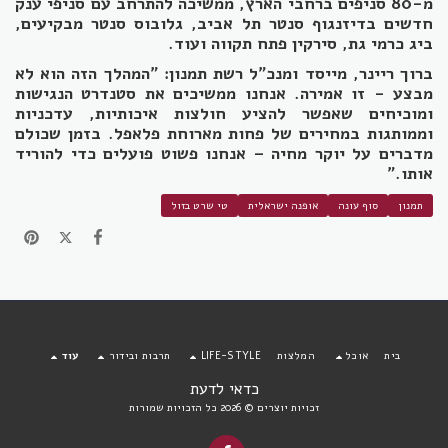
מ-80 סניפים ברחבי הארץ, ממשיכה להתרחב עם סניפי ענק
חדשים בדיזנגוף סנטר תל אביב, גלובוס סנטר מבקיעים,
ביג כרמי גת, סירקין פתח תקווה ועוד.
ברוך ריינר, מייסד ומנכ"ל רשת תמנון: "המהלך הזה הוא לא
מבצע - זו אמירה. אנחנו ממשיכים את סטנדרט הנגישות
ומוכיחים שאפשר להציע חולצות איכותיות, עדכניות
וממותגות במחירים של פחות מארוחת פלאפל. בזמן שכולם
מדברים על יוקר מחיה – אנחנו פשוט פועלים כדי להוריד
אותו."
תמנון
סוף עונה
אופנה ישראלית
טי שרט בזול
בית
אוכל
המלצות
LIFE-STYLE
תרבות ובידור
עוד
כדאי לדעת
זכויות יוצרים © 2026 כל הזכויות שמורות