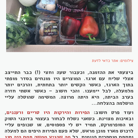
צילומים: אתר כדאי לדעת
ביצעתי את ההזמנה, וכעבור שעה וחצי (!) כבר התייצב
אצלי שליח עם ארגז. המוצרים היו מונחים בסדר מופתי
בתוך הארגז, כאשר הקשים יותר בתחתית, והרכים יותר
מלמעלה, לבל יימעכו. והכי חשוב – כאשר אשתי חזרה
בערב הביתה, היא היתה מרוצה. המשימה שהוטלה עליי
הושלמה בהצלחה...
ועוד פרט חשוב:
הפירות והירקות היו טריים ורעננים
,
ובאיכות מצוינת. כשאני נשלח לבחור בעצמי בדוכני השוק
או הסופרמרקט, תמיד יש לי פספוסים, או שכופים עליי
לרכוש מארז מוכן מראש, שלא פעם הפירות היפים הם למעלה
ותחתם מוסתרים פגומים. כל
מה שהגיע ממשק תמם היה סוג