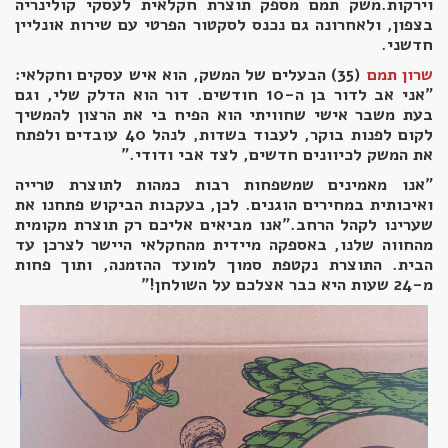
וירקות.משק תמם מספק תוצרת חקלאית לעסקי קולינריה
בצפון, ולאחרונה גם נכנס לסקטור הפרטי עם שירות אונליין
חדשני.
שרון תמם
(35) הבעלים של המשק, הוא איש עסקים וחקלאי:
"אני אב לדור בן ה-10 חודשים. דור הוא הדלק שלי, וגם
בעת משבר אישי שחוויתי הוא הפיח בי את הרצון להמשיך
לקום לפנות בוקר, לעבוד בשדות, לנהל 40 עובדים ולפתח
את המשק לכיוונים חדשים, לצד אבי ודודי."
"אנו מאמינים שמשפחות רבות כמהות לתוצרת טרייה
ואיכותית במחירים הוגנים. לכן, בעקבות הביקוש פתחנו את
שערינו לקהל הרחב."אנו מביאים אליכם רק תוצרת מקומית
מהחווה שלנו, באספקה מיידית מהחקלאי היישר לצרכן עד
הבית. התוצרת נקטפת סמוך למועד ההזמנה, ותוך פחות
מ-24 שעות היא כבר אצלכם על השולחן!"