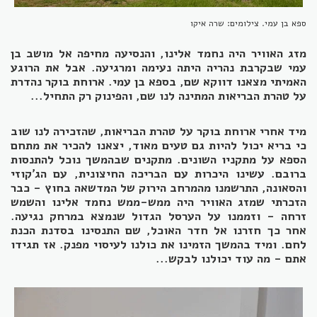
ספא בן עמי. צילומים: שרה איקו
מזג האוויר היה נחמד אלינו, והנסיעה מחיפה אל מושב בן
עמי שבקרבת נהריה היתה נעימה ומרגיעה. אבל את הרוגע
האמיתי מצאנו דווקא שם, בספא בן עמי. ארוחת בוקר נהדרת
על טהרת הבריאות המתינה לנו שם, והפינוק רק התחיל...
מיד אחרי ארוחת בוקר על טהרת הבריאות, שהזכירה לנו שוב
כי בריא יכול להיות גם טעים מאוד, יצאנו להכיר את מתחם
הספא על מתקניו השונים. מתקנים שבהמשך נוכל להתנסות
ברובם. עשינו היכרות עם הבריכה החיצונית, עם הג'קוזי
והסאונה, התרשמנו מהמרחב הירוק של המדשאה בחוץ - כבר
הזכרתי שמזג האוויר היה ממש-ממש נחמד אלינו והשמש
זרחה - וזממנו על הערסל הגדול שנמצא במרחק נגיעה.
אחר כך חזרנו אל חדר האוכל, שם התנסינו בסדנת הכנת
לחם. ומיד בהמשך הזמינו את כולנו לעיסוי מפנק. אז תגידו
אתם - מה עוד יכולנו לבקש...