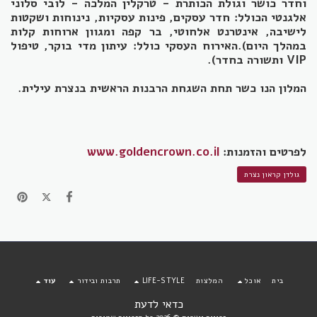
וחדר כושר וגולת הכותרת - טרקלין המלכה - לובי סלוני
אלגנטי הכולל: חדר עסקים, פינות עסקיות, נינוחות ושקטות
לישיבה, אינטרנט אלחוטי, בר קפה ומגוון ארוחות קלות
במהלך היום).האירוח העסקי כולל: עיתון מדי בוקר, טיפול
VIP ותשורה בחדר).
המלון הנו כשר תחת השגחת הרבנות הראשית בנצרת עילית.
לפרטים והזמנות:
www.goldencrown.co.il
גולדן קראון נצרת
בית
אוכל
המלצות
LIFE-STYLE
תרבות ובידור
עוד
כדאי לדעת