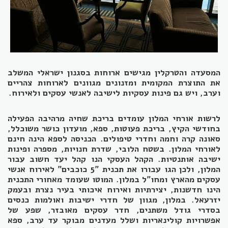
המסעדה והטרקלין מגישים ארוחות בסגנון ישראלי המשלב
את התוצרת המקומית ומזנונים מגוונים לארוחות צהריים
וערב, ויש גם פינות עסקיות לישיבה לאנשי עסקים ולאירוח.
לרשות אורחי המלון עומדים בריכת שחיה מרהיבה הפעילה
בחודשי הקיץ, בריכת פעוטות, ספא, מועדון כושר משוכלל,
סאונה קרה וחמה וחדרי טיפולים. הכניסה לספא הינה חינם
לאורחי המלון. בשטח הלובי, שדרת חנויות, מספרה ופינות
ישיבה אותנטיות. הקהל העסקי הנו קהל יעד חשוב עבור
המלון, ולכן הגו עבורו את תכנית "5 כוכבים" לאירוח אנשי
עסקים מהארץ ומחו"ל במלון. המוטו שעומד מאחורי התכנית
הינו חדשנות, יצירתיות ואירוח איכותי בעיר נצרת ובעמק
יזרעאל. במלון, מגוון של חדרי ישיבות ואולמות כנסים
בסדרי גודל משתנים, חדר עסקים מאובזר, שפע של
אפשרויות קולינאריות ושלל מעדנים מבוקר עד ערב, ספא