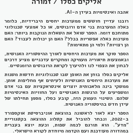
אליקים כסלו / זמורה
אהבה ואינטימיות בעידן ה-AI.
רובנו עדיין חוששים ממערכות יחסים היברידיות, כלומר
כאלה המערבות בני אדם ורובוטים, או כל אמצעי טכנולוגי
מתוחכם דומה. הספר שואל את השאלות הנוקבות ביותר: האם
מערכות כאלה אפשריות בכלל? האם הן יכולות לעבוד? האם
הן רצויות? ולמי הן מתאימות?
הספר סוקר את מערכות היחסים לאורך ההיסטוריה האנושית,
ובאמצעות תיאוריה מעמיקה ומחקרים עדכניים מציע דרכים
לבחון את הצפוי לנו ולהיערך לקראת הרובוטים הרומנטיים.
אליקים כסלו בוחן את האופן שבו טכנולוגיות חדשות משנות
את מערכות היחסים האנושיות ולעיתים אף מחליפות אותן.
ממשקי בינה מלאכותית יוצרים אינטראקציות עם בני אדם
ומשפיעים על הרגשות האנושיים ועל החוויות האינטימיות
שלהם. השינוי העמוק הזה, קובע כסלו, מסמן תחילתו של
עידן חדש בהיסטוריה האנושית.
הספר יצא לאור לראשונה בהוצאת אוניברסיטת אוקספורד
ב-2022, ונבחר להוביל את קטלוג ההוצאה בקטגוריית
"מדע". הוא תורגם לכמה שפות, וכעת יוצא בעברית
במהדורה מעודכנת ועם הקדמה מיוחדת לקורא הישראלי.