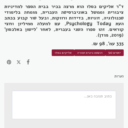
ד"ר אליקים כסלו הוא מרצה בכיר בבית הספר למדיניות
ציבורית וממשל באוניברסיטה העברית, מומחה בלימודי
טכנולוגיה, זוגיות, בדידות ורווקות, ובעל טור קבוע בכתב
העת Psychology Today, עם למעלה ממיליון וחצי
קוראים. זהו ספרו השני בעברית, לאחר 'לישון באלכסון'
(2019, מודן).
335 עמ', 98 ₪.
יחסים 5:0
הוצאת כינרת זמורה
אליקים כסלו
הערות