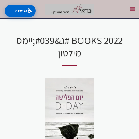
♿
נגישות
BOOKS 2022 #ג&#039;יימס
מילטון