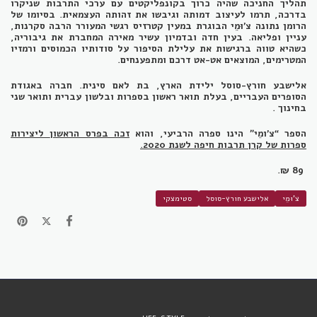
תהליך החניכה שהיה כרוך בקונפליקטים עם ערכי התרבות שניקרו
בדרכה, תרמו לעיצוב דמותה וגיבשו את זהותה העצמאית. בסיומו של
הרומן נתונה צ'וּמֵי הבוגרת במעין קטרזיס רגשי המעורר הרבה סקרנות,
עניין ופליאה. בעין חדה ובדמיון עשיר מאירה המחברת את גיבוריה,
כשהיא טווה ברגישות את עלילת הסיפור על סודותיו הכמוסים ורמזיו
המטרימים, המוצאים אט-אט דרכם ומתפענחים.
אלישבע חורץ-סוסל ילידת הארץ, בת לאם סינית. חברה באגודת
הסופרים העבריים, בעלת תואר ראשון בספרות ובלשון עברית ותואר שני
בחינוך .
הספר “צ’ומֵי״ הינו ספרה הרביעי, והוא
זכה בפרס הראשון
ליצירות
ספרות של קרן תרבות חיפה
לשנת 2020.
89 ₪.
צ'וּמֵי
אלישבע חורץ-סוסל
סטימצקי