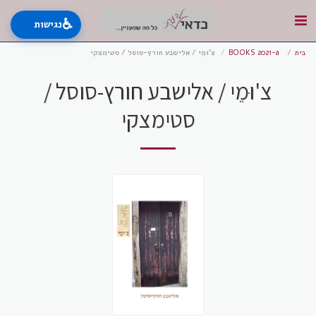
♿
נגישות
בית
BOOKS 2021-a
צ'וּמֵי / אלישבע חורץ-סוסל / סטימצקי
צ'וּמֵי / אלישבע חורץ-סוסל /
סטימצקי