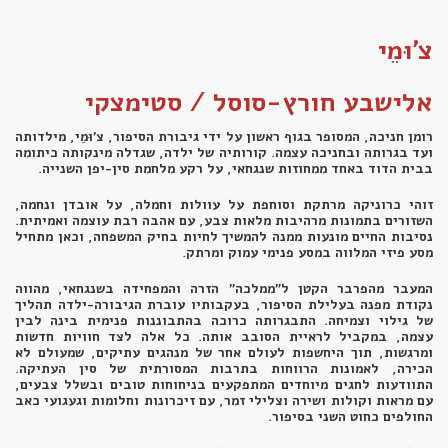
צ'וּמֵי
אלישבע חורץ-סוסל / סטימצקי
רומן חניכה, המסופר בגוף ראשון על ידי גיבורת הסיפור, צ'וּמֵי, מילדותה
ועד בגרותה ובחניכה עצמה. קורותיה של ילדה, שגדלה מינקותה כיתומה
בבית הדוד באחד ממחוזות שנגחאי, על רקע מלחמת סין-יפן השנייה
.
זוהי כרוניקה מרתקת וסוחפת על עוולות וחמלה, על אובדן ונחמה,
השזורים בתמונות מרהיבות מלאות צבע, עם אהבה רבת עוצמה ואמיתית.
נסיבות החיים מונעות ממנה להמשיך לחיות בחיק המשפחה, וכאן מתחיל
מסע פיזי המלווה במסע פנימי עמוק ומרתק.
המעבר מהפרבר הקטן ל"ממלכה" הזרה והמפחידה בשנגחאי, מהווה
נקודת מפנה בעלילת הסיפור, בעקבותיו עוברת הגיבורה-ילדה תהליך
של גילוי וצמיחה. התבגרותה כרוכה בהתבוננות פנימית בינה לבין
עצמה, במקביל לראיית הסובב אותה. כל אלה לצד חוויות חדשות
ומרגשות, תוך היחשפות לעולם אחר של מנהגים עתיקים, שמעולם לא
הכירה, לאמונות הרווחות בתרבות המסורתית של סין העתיקה.
התוודעות לחגים מיוחדים המתפקעים בניחוחות טובים ובשלל צבעים,
עם מראות וקולות ושירה וצלילי זמר, עם זיכרונות וחלומות וגעגועי כאב
החולפים כחוט השני בסיפור.