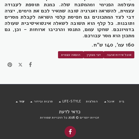
מעולמה הפנימי ומהמטבח שלה. כמנת תוספת לעבודה
עצמית, להשראה ואנרגיה טובה שתאיר לכם את הימים, יצרה
דבי לצד המתכונים גם חפיסת קלפי השראה לקבלת מסרים
ותובנות. כל קלף הוא תשובה לשאלה אינטואיטיבית שעולה
בדמיונכם. שחקו עמם, התנסו והרכיבו ארוחות - וכן, גם
מתכון הוא מסר עבורכם.
160 עמ', 140 ש"ח.
אוכל אירוח אהבה
דבי מצקין
הוצאה עצמית
בית
אוכל
המלצות
LIFE-STYLE
תרבות ובידור
עוד
כדאי לדעת
זכויות יוצרים © 2026 כל הזכויות שמורות