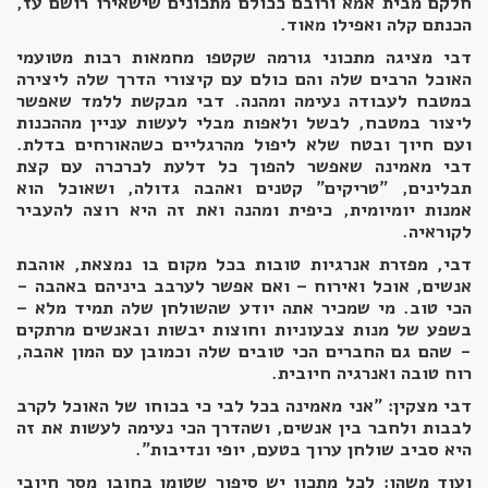
חלקם מבית אמא ורובם ככולם מתכונים שישאירו רושם עז,
הכנתם קלה ואפילו מאוד.
דבי מציגה מתכוני גורמה שקטפו מחמאות רבות מטועמי
האוכל הרבים שלה והם כולם עם קיצורי הדרך שלה ליצירה
במטבח לעבודה נעימה ומהנה. דבי מבקשת ללמד שאפשר
ליצור במטבח, לבשל ולאפות מבלי לעשות עניין מההכנות
ועם חיוך ובטח שלא ליפול מהרגליים כשהאורחים בדלת.
דבי מאמינה שאפשר להפוך כל דלעת לכרכרה עם קצת
תבלינים, "טריקים" קטנים ואהבה גדולה, ושאוכל הוא
אמנות יומיומית, כיפית ומהנה ואת זה היא רוצה להעביר
לקוראיה.
דבי, מפזרת אנרגיות טובות בכל מקום בו נמצאת, אוהבת
אנשים, אוכל ואירוח – ואם אפשר לערבב ביניהם באהבה -
הכי טוב. מי שמכיר אתה יודע שהשולחן שלה תמיד מלא –
בשפע של מנות צבעוניות וחוצות יבשות ובאנשים מרתקים
- שהם גם החברים הכי טובים שלה וכמובן עם המון אהבה,
רוח טובה ואנרגיה חיובית.
דבי מצקין: "אני מאמינה בכל לבי כי בכוחו של האוכל לקרב
לבבות ולחבר בין אנשים, ושהדרך הכי נעימה לעשות את זה
היא סביב שולחן ערוך בטעם, יופי ונדיבות".
ועוד משהו: לכל מתכון יש סיפור שטומן בחובו מסר חיובי