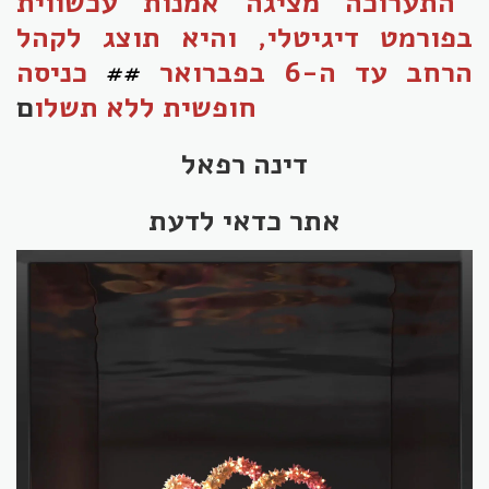
התערוכה מציגה אמנות עכשווית
בפורמט דיגיטלי, והיא תוצג לקהל
הרחב עד ה-6 בפברואר
##
כניסה
ם
חופשית ללא תשלו
דינה רפאל
אתר כדאי לדעת