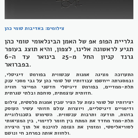
צילומים: באדיבות טומי כהן
גלריית הפופ אפ של האמן הבינלאומי טומי כהן
תגיע לראשונה אלינו, לצפון, והיא תוצג בעופר
גרנד קניון החל מ-25 בינואר עד ה-6
בפברואר.
התערוכה מציגה אמנות עכשווית בפורמט דיגיטלי,
ובמסגרתה ייחשפו עבודותיו של טומי כהן על גבי מסכי ענק
תלת-ממדיים, בפורמט דיגיטלי חדשני המייצר חוויה
חזותית עוצמתית, סוחפת ובלתי שגרתית.
יצירותיו של טומי נעות על הציר שבין אמנות פלסטית, צילום
ודימויים דיגיטליים, ויוצרות עולם חזותי עשיר העוסק
בזהות, תודעה ותרבות עכשווית. השימוש בטכנולוגיית
תלת-ממד מחדד את המתח בין חומר לדימוי, בין המציאותי
לסוריאליסטי, ומזמין את הצופה להיכנס אל תוך היצירה
ולחוות אותה כמרחב חי ונושם.