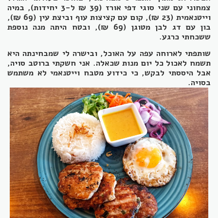
צמחוני עם שני סוגי דפי אורז (39 ₪ ל-3 יחידות), במיה
וייטנאמית (23 ₪), קום עם קציצות עוף וביצת עין (69 ₪),
בון עם דג לבן מטוגן (69 ₪), ובטח היתה מנה נוספת
ששכחתי כרגע.
שותפתי לארוחה עפה על האוכל, ובישרה לי שמבחינתה היא
תשמח לאכול כל יום מנות שכאלה. אני חשקתי ברוטב סויה,
אבל היססתי לבקש, כי כידוע מטבח וייטנאמי לא משתמש
בסויה.