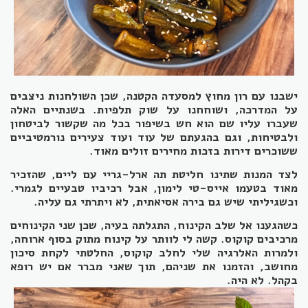
ישבנו עם רון מחוץ למסעדה הקטנה, שכן השולחנות ניצבים
על המדרכה, ושוחחנו על שוק תלפיות. בשנתיים האלה
שעברו עליו שם הוא חש בשיפור בכל מה שקשור לביטחון
ולבטיחות, וגם בהגעתם של עוד ועוד צעירים נורמטיביים
ששוכרים דירות בזכות מחירים זולים מאוד.
לצד המנות שתינו חליטת תה ארל-גריי עם ליים, שהזכיר
מאוד בטעמו אייס-טי לימון, אבל רכיביו טבעיים לגמרי.
וכשגיליתי שיש גם בירה אסיאתית, לא ויתרתי גם עליה.
כשהגענו אל שלב הקינוח, התגלתה בעיה, שכן שני הקינוחים
מרכיבים קוקוס. קשה לי לוותר על קינוח מתוק בסוף ארוחה,
ולמרות האלרגיה שלי לחלב קוקוס, החלטתי לקחת סיכון
מחושב, והזמנו את שניהם, תוך שאני מברר אם יש רופא
בקהל. לא היה.