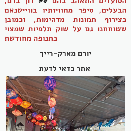
הסועדים התאהב בהם
##
רון ברם,
הבעלים, סיפר מחוויותיו בווייטנאם
בצירוף תמונות מדהימות, וכמובן
ששוחחנו גם על שוק תלפיות שמצוי
בתנופה מחודשת
יורם מארק-רייך
אתר כדאי לדעת