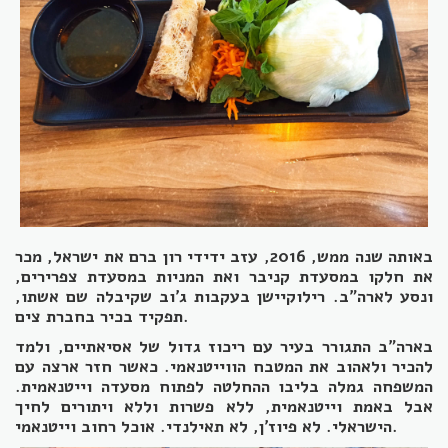
באותה שנה ממש, 2016, עזב ידידי רון ברם את ישראל, מכר
את חלקו במסעדת קניבר ואת המניות במסעדת צפרירים,
ונסע לארה"ב. רילוקיישן בעקבות ג'וב שקיבלה שם אשתו,
תפקיד בכיר בחברת צים.
בארה"ב התגורר בעיר עם ריכוז גדול של אסיאתיים, ולמד
להכיר ולאהוב את המטבח הווייטנאמי. כאשר חזר ארצה עם
המשפחה גמלה בליבו ההחלטה לפתוח מסעדה וייטנאמית.
אבל באמת וייטנאמית, ללא פשרות וללא ויתורים לחיך
הישראלי. לא פיוז'ן, לא תאילנדי. אוכל רחוב וייטנאמי.