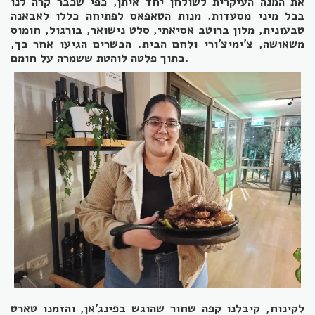
את המנה העיקרית לשולחן יחד איתן, כפי שכבר קרה לנו
בכל מיני מסעדות. מנות הטאפאס לפתיחה כללו לאבאנה
טבעונית, מלון ברוטב אסיאתי, סלט נישואר, בורגול, חומוס
משאושה, צ'ימיצ'ורי ולחם הבית. הבשרים הגיעו אחר כך,
בתוך פלטה לוהטת ששמרה על חומם.
לקינוח, קיבלנו קפה שחור שהוגש בפינג'אן, והזמנו טארט