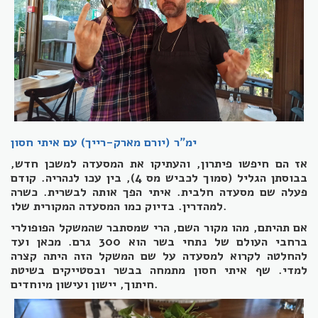
ימ"ר (יורם מארק-רייך) עם איתי חסון
אז הם חיפשו פיתרון, והעתיקו את המסעדה למשכן חדש,
בבוסתן הגליל (סמוך לכביש מס 4), בין עכו לנהריה. קודם
פעלה שם מסעדה חלבית. איתי הפך אותה לבשרית. כשרה
למהדרין. בדיוק כמו המסעדה המקורית שלו.
אם תהיתם, מהו מקור השם, הרי שמסתבר שהמשקל הפופולרי
ברחבי העולם של נתחי בשר הוא 300 גרם. מכאן ועד
להחלטה לקרוא למסעדה על שם המשקל הזה היתה קצרה
למדי. שף איתי חסון מתמחה בבשר ובסטייקים בשיטת
חיתוך, יישון ועישון מיוחדים.