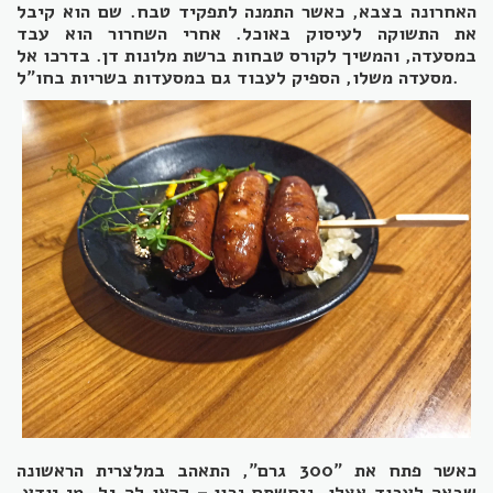
האחרונה בצבא, כאשר התמנה לתפקיד טבח. שם הוא קיבל
את התשוקה לעיסוק באוכל. אחרי השחרור הוא עבד
במסעדה, והמשיך לקורס טבחות ברשת מלונות דן. בדרכו אל
מסעדה משלו, הספיק לעבוד גם במסעדות בשריות בחו"ל.
כאשר פתח את "300 גרם", התאהב במלצרית הראשונה
שבאה לעבוד אצלו. ניחשתם נכון – קראו לה גל. מי יודע,