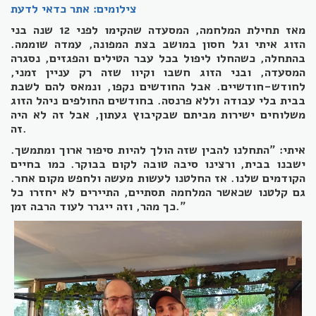
צילומים: אתר כדאי לדעת
מאז תחילת המלחמה, המסעדה שהקימו לפני 12 שנה בני
הזוג איתי וגל חסון במושב בצת המפונה, עמדה שוממה.
בהתחלה, כשהחלו ליפול בכל עבר הטילים והפגזים, נסגרה
המסעדה, ובני הזוג חשבו וקיוו שזה רק עניין זמני,
לחודש-חודשיים. אבל החודשים נקפו, ונמאס להם לשבת
בבית בלי עבודה וללא פרנסה. בחודשים החולפים ניהל הזוג
משלוחים ישירות מביתם שבקיבוץ געתון, אבל זה לא היה
זה.
איתי: "התחלנו להבין שזה הולך להיות סיפור ארוך ומתמשך.
ישבנו בבית, ורצינו סיבה טובה לקום בבוקר. כמו בחיים
הקודמים שלנו. אז החלטנו לעשות מעשה ולחפש מקום אחר.
גם קלטנו שכאשר המלחמה תסתיים, התיירים לא יחזרו כל
כך מהר, וזה ייגרר לעוד הרבה זמן."