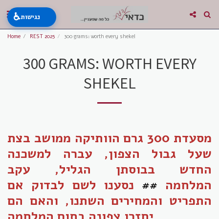
♿
נגישות
Home
REST 2025
300 grams: worth every shekel
300 GRAMS: WORTH EVERY
SHEKEL
מסעדת 300 גרם הוותיקה ממושב בצת
שעל גבול הצפון, עברה למשכנה
החדש בבוסתן הגליל, עקב
המלחמה
##
נסענו לשם לבדוק אם
התפריט והמחירים השתנו, והאם הם
יחזרו צפונה בתום המלחמה