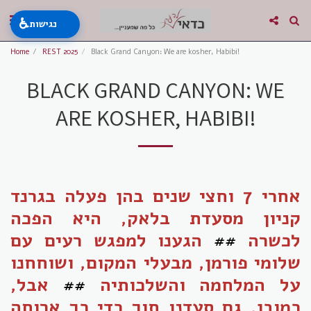
♿
נגישות
Home
REST 2025
Black Grand Canyon: We are kosher, Habibi!
BLACK GRAND CANYON: WE
ARE KOSHER, HABIBI!
אחרי 7 וחצי שנים בהן פעלה בגרנד
קניון מסעדת בלאק, היא הפכה
לכשרה
##
הגענו למפגש רעים עם
שלומי פורמן, מבעלי המקום, ושוחחנו
על המלחמה והשלכותיה
##
אבל,
כמובן, גם סעדנו תוך כדי כך ארוחה