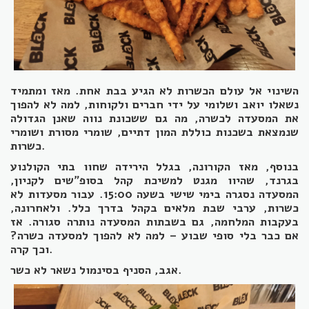
השינוי אל עולם
הכשרות לא הגיע בבת אחת. מאז ומתמיד
נשאלו יואב ושלומי על ידי חברים ולקוחות, למה לא להפוך
את המסעדה לכשרה, מה גם ששכונת נווה שאנן הגדולה
שנמצאת בשכנות כוללת המון דתיים, שומרי מסורת ושומרי
כשרות.
בנוסף, מאז הקורונה, בגלל הירידה שחוו בתי הקולנוע
בגרנד, שהיוו מגנט למשיכת קהל בסופ"שים לקניון,
המסעדה נסגרה בימי שישי בשעה 15:00. עבור מסעדות לא
כשרות, ערבי שבת מלאים בקהל בדרך כלל. ולאחרונה,
בעקבות המלחמה, גם בשבתות המסעדה נותרה סגורה. אז
אם כבר בלי סופי שבוע – למה לא להפוך למסעדה כשרה?
וכך קרה.
אגב, הסניף בסינמול נשאר לא כשר.