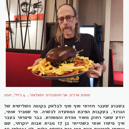
תמונת ארכיון. אני וההמבורגר המפלצתי... 4 ביולי, 2021
בשבוע שעבר חזרתי סוף סוף לבלאק בקומה השלישית של
הגרנד, בעקבות הפיכת המסעדה לכשרה. מי שמכיר אותי,
יודע שאני רחוק מאוד מהדת והמסורת. כבר סיפרתי בעבר
איך פיטרו אותי כשהייתי בן 17 מבית אבות יוקרתי, שם
ניסיתי להרוויח קצת דמי כיס כשוטף כלים. לא נבהלתי אז