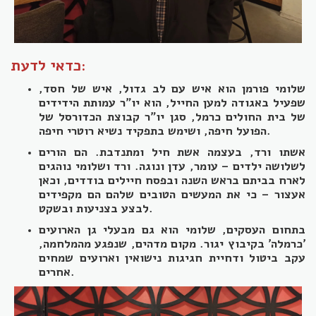
כדאי לדעת:
שלומי פורמן הוא איש עם לב גדול, איש של חסד,
שפעיל באגודה למען החייל, הוא יו"ר עמותת הידידים
של בית החולים כרמל, סגן יו"ר קבוצת הכדורסל של
.
הפועל חיפה, ו
שימש בתפקיד נשיא רוטרי חיפה
אשתו ורד, בעצמה אשת חיל ומתנדבת. הם הורים
לשלושה ילדים – עומר, עדן ונוגה. ורד ושלומי נוהגים
לארח בביתם בראש השנה ובפסח חיילים בודדים, וכאן
אעצור – כי את המעשים הטובים שלהם הם מקפידים
לבצע בצניעות ובשקט.
בתחום העסקים, שלומי הוא גם מבעלי גן הארועים
'כרמלה' בקיבוץ יגור. מקום מדהים, שנפגע מהמלחמה,
עקב ביטול ודחיית חגיגות נישואין וארועים שמחים
אחרים.