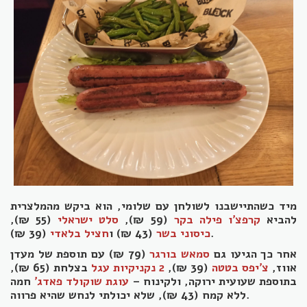
מיד כשהתיישבנו לשולחן עם שלומי, הוא ביקש מהמלצרית
להביא
קרפצ'ו פילה בקר
(59 ₪),
סלט ישראלי
(55 ₪),
(39 ₪).
כיסוני בשר
(43 ₪) ו
חציל בלאדי
אחר כך הגיעו גם
סמאש בורגר
(79 ₪) עם תוספת של מעדן
אווז,
צ'יפס בטטה
(39 ₪),
2 נקניקיות עגל
בצלחת (65 ₪),
בתוספת שעועית ירוקה, ולקינוח –
עוגת שוקולד פאדג'
חמה
ללא קמח (43 ₪), שלא יכולתי לנחש שהיא פרווה.