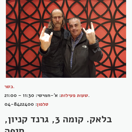
כשר.
: א'-חמישי: 11:30 – 21:00.
שעות פעילות
טלפון
: 04-8422400
בלאק. קומה 3, גרנד קניון,
חיפה.