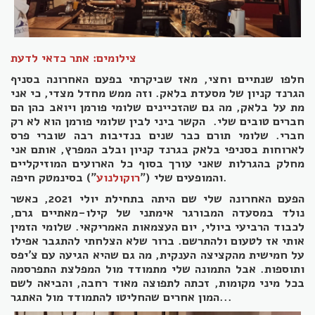
צילומים: אתר כדאי לדעת
חלפו שנתיים וחצי, מאז שביקרתי בפעם האחרונה בסניף
הגרנד קניון של מסעדת בלאק. וזה ממש מחדל מצדי, כי אני
מת על בלאק, מה גם שהזכיינים שלומי פורמן ויואב כהן הם
חברים טובים שלי.
הקשר ביני לבין שלומי פורמן הוא לא רק
חברי. שלומי תורם כבר שנים בנדיבות רבה שוברי פרס
לארוחות בסניפי בלאק בגרנד קניון ובלב המפרץ, אותם אני
מחלק בהגרלות שאני עורך בסוף כל הארועים המוזיקליים
") בסינמטק חיפה.
והמופעים שלי ("
רוקולנוע
הפעם האחרונה שלי שם היתה בתחילת יולי 2021, כאשר
נולד במסעדה המבורגר אימתני של קילו-מאתיים גרם,
לכבוד הרביעי ביולי, יום העצמאות האמריקאי. שלומי הזמין
אותי אז לטעום ולהתרשם. ברור שלא הצלחתי להתגבר אפילו
על חמישית מהקציצה הענקית, מה גם שהיא הגיעה עם צ'יפס
ותוספות. אבל התמונה שלי מתמודד מול המפלצת התפרסמה
בכל מיני מקומות, זכתה לתפוצה מאוד רחבה, והביאה לשם
המון אחרים שהחליטו להתמודד מול האתגר...