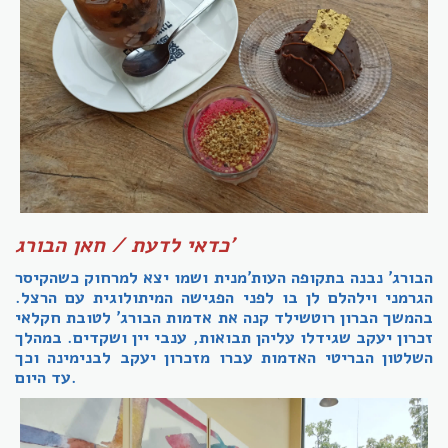
כדאי לדעת / חאן הבורג'
הבורג' נבנה בתקופה העות'מנית ושמו יצא למרחוק כשהקיסר
הגרמני וילהלם לן בו לפני הפגישה המיתולוגית עם הרצל.
בהמשך הברון רוטשילד קנה את אדמות הבורג' לטובת חקלאי
זכרון יעקב שגידלו עליהן תבואות, ענבי יין ושקדים. במהלך
השלטון הבריטי האדמות עברו מזכרון יעקב לבנימינה וכך
עד היום.