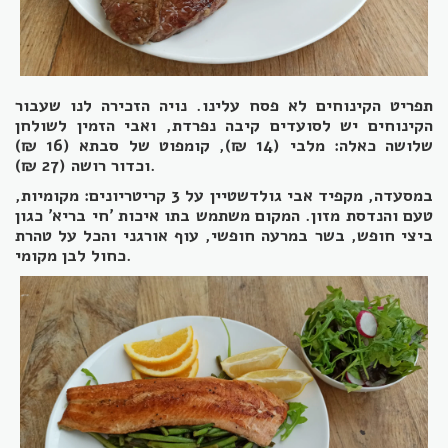
תפריט הקינוחים לא פסח עלינו. נויה הזכירה לנו שעבור
הקינוחים יש לסועדים קיבה נפרדת, ואבי הזמין לשולחן
שלושה כאלה: מלבי (14 ₪), קומפוט של סבתא (16 ₪)
וכדור רושה (27 ₪).
במסעדה, מקפיד אבי גולדשטיין על 3 קריטריונים: מקומיות,
טעם והנדסת מזון. המקום משתמש בתו איכות 'חי בריא' כגון
ביצי חופש, בשר במרעה חופשי, עוף אורגני והכל על טהרת
כחול לבן מקומי.