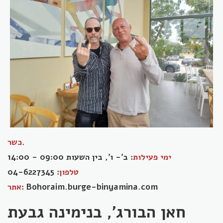
.
כשר
: ב'- ו', בין השעות 09:00 - 14:00
ימי פעילות
: 04-6227345
טלפון
: Bohoraim.burge-binyamina.com
אתר
חאן הבורג', בנימינה גבעת