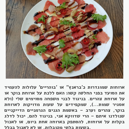
ארוחות שמוגדרות כ'בראנץ'' או 'בוהריים' עלולות להעמיד
את הסועד בפני החלטה קשה: האם ללכת על ארוחת בוקר או
על ארוחת צהרים. בניגוד לבני משפחה מסוימים שלי (ולא
אסגיר שמות...), שמקפידים על שעות מדויקות לארוחת
בוקר, צהרים וערב – באשמת הגנים הגרמניים הדייקניים
שנולדנו איתם – הרי שדווקא אני, בניגוד להם, יכול לדלג
בקלות על ארוחות, להסתפק בארוחה אחת ביום, או לאכול
בשעות בלתי מקובלות, או לא לאכול בכלל.