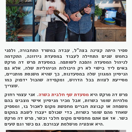
ספיר היתה קצינה בצה"ל, עבדה במשרד התחבורה, ולפני
כחמש שנים התחילה לעבוד במסעדת נירוונה, התקדמה
לניהול המסעדה והפכה לשותפה. במסעדת פרש דה מרקט
באים ליד ביטוי לא רק היכולות הניהוליות שלה, אלא גם
הניסיון המגוון שלה במסעדנות, כך שהיא משנסת מותניים,
מסייעת לצוות בכל הדרוש, ומקפידה שהכול ידפוק כמו
שצריך.
פרש דה מרקט היא
מסעדת שף חלבית כשרה
. אני עצמי רחוק
מלהיות שומר כשרות, אבל מכיר מניסיון אישי מצבים בהם
משפחה או קבוצת חברים מחפשת מקום לאכול בו, ומספיק
שאחד מהם שומר כשרות, כדי שכולם יעברו לשבת במקום
כשר. אז אם אתם מחפשים מקום חלבי וכשר, פרש דה מרקט
היא אופציה מושלמת עבורכם. גם כשר וגם טעים.