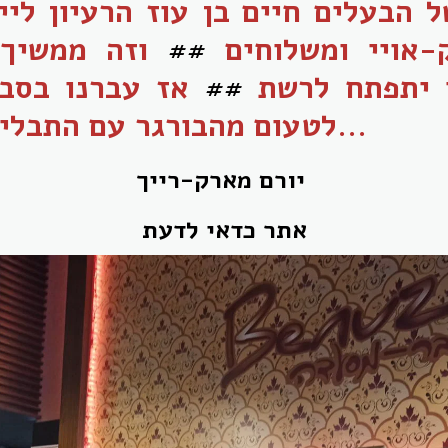
 הבעלים חיים בן עוז הרעיון ליי
-אויי ומשלוחים
##
וזה ממשיך 
ו יתפתח לרשת
##
אז עברנו בסבי
לטעום מהבורגר עם התבלין הסודי שלו...
יורם מארק-רייך
אתר כדאי לדעת