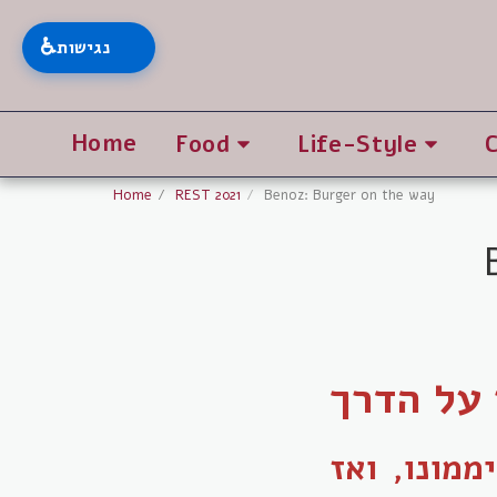
♿
נגישות
Home
Food
Life-Style
Home
REST 2021
Benoz: Burger on the way
 על הדרך
מונו, ואז