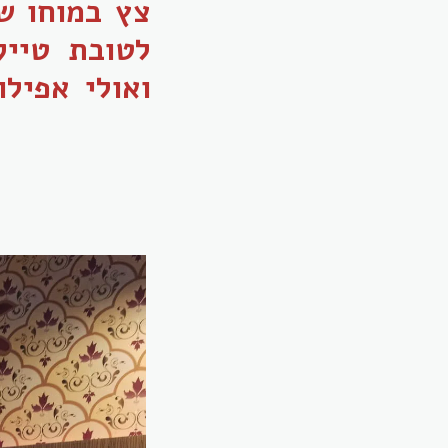
צץ במוחו של
לטובת טייק
ואולי אפיל