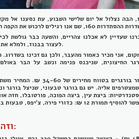
, הבה נצלול אל יום שלישי השבוע, עת נסענו אל מק
רנו שעדיין לא אכלנו צהריים, והשעה כבר גולשת לכיו
לעצור בבנוז, ולמלא את הבטן בבורגר זריז.
קום, אני מכיר כאמור מהעבר, ולכן גם זכינו בשדרוג. 
גר החיצונית, שניכנס פנימה ונשב על הבר באולם 
מציע מבחר בורגרים בטווח מחירים ש
מצטרפים אליה. יש גם בורגר טבעוני, שניצל בורגר ונק
טנדרטיות: ביצת עין, ביצה הפוכה, פורטובלו, חזה אווז
בצל מטוגן. בצד אפשר להוסיף תמורת 12 ₪: כדורי פירה, צ'
ויש
וזה מה שבחרנו:
(48 ₪) – קציצה מעושנת במשקל 0