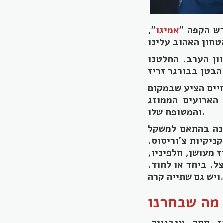
דש הקפה "
אמיגו
",
ון הערב. החלטנו
חיים הציע שבמקום
הארועים הממוזג
והמטופח שלו.
ל 34-60 ₪. המחיר משתנה בהתאם למשקל
ניקיות צ'וריסוס.
 מעושן, חלפיניו,
יפס, טבעות בצל. ביחד או לחוד.
 גם שתייה קרה.
22 גרם, איולי בנוז, חסה, עגבנייה,