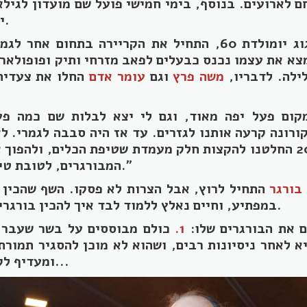
ישראלי / ים תיכוני.
חיים, שבקרוב יחגוג יומולדת 60, התחיל את הקריירה בתחום
ילה. לדבריו,
משה פרץ
וגם
עומר אדם
החלו את צעדיה
מקום פעל יפה מאוד, וגם לי יצא לבלות שם כמה פע
קורונה קרעה אותנו לגזרים. עד אז היה סבבה לגמרי. ל
עד שבנובמבר 2020 החלטנו להקצות חלק מעמדת שטיפת הכלים, ולה
המבורגרים, לטובת טייק אוויי ומשלוחים."
בורגר
התחיל לרוץ, אבל הצרות לא פסקו. השף שהכין 
במפתיע, וחיים נאלץ ללמוד לבד איך להכין בורגרים ואיך לתבל אותם.
ם את הבורגרים שלו:
1.
כולם מבוססים על בשר שעבר 
 לאחר ניסיונות רבים, ושהוא לא מוכן להסגיר תמורת
ומעדיף לקחת אותו אל הקבר...