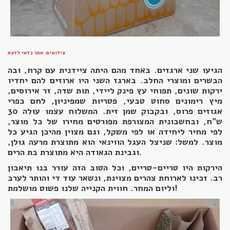
צילומים: אתר כדאי לדעת
הגיעו שני ארגזים. באחד מהם היתה ציידנית עם קרח, ובה
הבשרים ומוצרי החלב. בארגז השני היו ארוזים להם יחדיו
ירקות שונים, תפוחי עץ פינק ליידי, תות שדה, זר אירוסים,
מיץ רימונים סחוט טבעי, פטריות שמפיניון, לחם כפרי
אגוזים פרוס, ובקבוק שמן זית. המשלוח עצמו עולה 30
ש"ח, ובחשבונית המצורפת מפורטים מחירו של כל מוצר,
לפי מחיר ליחידה או לפי משקל, וגם מצוין מהיכן הגיע כל
מוצר. למשל: שניצל העגל הווינאי הוא מתוצרת מרעה גולן,
וגבינת הגאודה היא מתוצרת בת הרים.
הירקות היו טריים-טריים, וכל הטוב הזה עורר בנו תיאבון
רב. זכינו לארוחת צהרים מצוינת, ונשאר עוד די והותר לערב
וליום המחר. חווית הקנייה שלנו פשוט מושלמת!