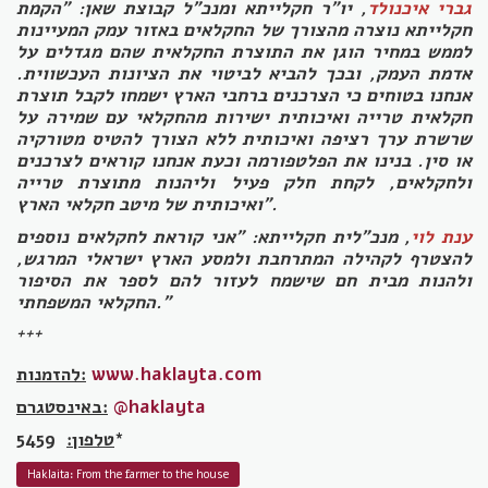
גברי איכנולד
, יו"ר חקלייתא ומנכ"ל קבוצת שאן: "הקמת
חקלייתא נוצרה מהצורך של החקלאים באזור עמק המעיינות
לממש במחיר הוגן את התוצרת החקלאית שהם מגדלים על
אדמת העמק, ובכך להביא לביטוי את הציונות העכשווית.
אנחנו בטוחים כי הצרכנים ברחבי הארץ ישמחו לקבל תוצרת
חקלאית טרייה ואיכותית ישירות מהחקלאי עם שמירה על
שרשרת ערך רציפה ואיכותית ללא הצורך להטיס מטורקיה
או סין. בנינו את הפלטפורמה וכעת אנחנו קוראים לצרכנים
ולחקלאים, לקחת חלק פעיל וליהנות מתוצרת טרייה
ואיכותית של מיטב חקלאי הארץ".
ענת לוי
, מנכ"לית חקלייתא: "אני קוראת לחקלאים נוספים
להצטרף לקהילה המתרחבת ולמסע הארץ ישראלי המרגש,
ולהנות מבית חם שישמח לעזור להם לספר את הסיפור
החקלאי המשפחתי."
+++
www.haklayta.com
להזמנות:
@haklayta
באינסטגרם:
5459*
טלפון:
Haklaita: From the farmer to the house