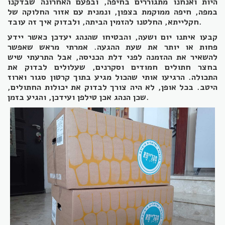
היות ואנחנו מתגוררים בחיפה, ובפעם האחרונה שבדקנו
במפה, חיפה ממוקמת בצפון, ונמנית עם אזור החלוקה של
חקלייתא, החלטנו להזמין הביתה, ולבדוק איך זה עובד.
קבעו איתנו יום ושעה, והבטיחו שהנהג יעדכן כאשר יידע
פחות או יותר את שעת ההגעה. אמרתי מראש שאפשר
להשאיר את ההזמנה לפני דלת הכניסה, אבל התרעתי שיש
בחצר חתולים חמודים וסקרנים, שעלולים לבדוק את
התכולה. הרגיעו אותי שהכול מגיע בתוך קרטון סגור וארוז
היטב. בכל אופן, לא היה צורך לבדוק את יכולות החתולים,
שכן הנהג אכן טילפן ועידכן, והגיע בזמן.