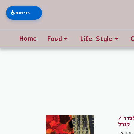
♿
נגישות
Home
Food
Life-Style
ן הולנדר /
קורל
 מיכאל,