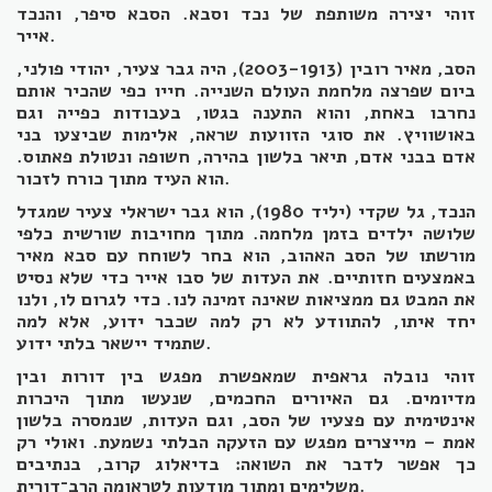
זוהי יצירה משותפת של נכד וסבא. הסבא סיפר, והנכד
אייר.
הסב, מאיר רובין (2003-1913), היה גבר צעיר, יהודי פולני,
ביום שפרצה מלחמת העולם השנייה. חייו כפי שהכיר אותם
נחרבו באחת, והוא התענה בגטו, בעבודות כפייה וגם
באושוויץ. את סוגי הזוועות שראה, אלימות שביצעו בני
אדם בבני אדם, תיאר בלשון בהירה, חשופה ונטולת פאתוס.
הוא העיד מתוך כורח לזכור.
הנכד, גל שקדי (יליד 1980), הוא גבר ישראלי צעיר שמגדל
שלושה ילדים בזמן מלחמה. מתוך מחויבות שורשית כלפי
מורשתו של הסב האהוב, הוא בחר לשוחח עם סבא מאיר
באמצעים חזותיים. את העדות של סבו אייר כדי שלא נסיט
את המבט גם ממציאות שאינה זמינה לנו. כדי לגרום לו, ולנו
יחד איתו, להתוודע לא רק למה שכבר ידוע, אלא למה
שתמיד יישאר בלתי ידוע.
זוהי נובלה גראפית שמאפשרת מפגש בין דורות ובין
מדיומים. גם האיורים החכמים, שנעשו מתוך היכרות
אינטימית עם פצעיו של הסב, וגם העדות, שנמסרה בלשון
אמת – מייצרים מפגש עם הזעקה הבלתי נשמעת. ואולי רק
כך אפשר לדבר את השואה: בדיאלוג קרוב, בנתיבים
משלימים ומתוך מודעות לטראומה הרב־דורית.