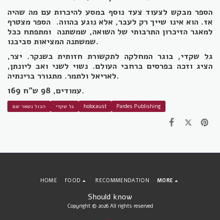
הספר מבקש לצעוד צעד נוסף במסע להיכרות עם מה שהיה
אז. הוא אינו שייך רק לעבר, אלא נוגע בהווה. הספר מצטרף
למאגר הזיכרון התרבותי של השואה, שמשתנה ומתפתח ככל
שמשתנה המציאות סביבנו.
גל שקדי, בוגר המחלקה לתקשורת חזותית בשנקר. יצר,
הציג וזכה בפרסים ברחבי העולם. נשוי לשני ואב ליונתן,
לאריאל ולתמר. מתגורר ברינתיה.
169 עמודים, 98 ש"ח.
Pardes Publishing
holocaust
גל שקדי
הכול נשאר שם
HOME
FOOD
RECOMMENDATION
MORE
Should know
Copyright © 2026 All rights reserved