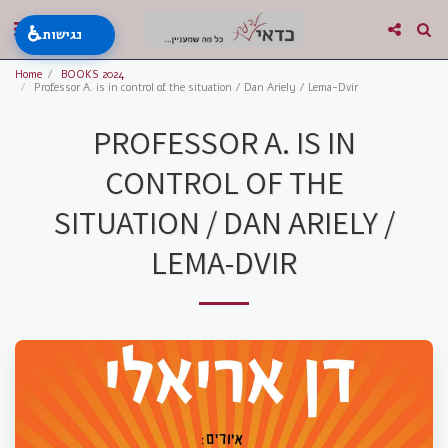
♿
נגישות
Home
BOOKS 2024
Professor A. is in control of the situation / Dan Ariely / Lema-Dvir
PROFESSOR A. IS IN
CONTROL OF THE
SITUATION / DAN ARIELY /
LEMA-DVIR