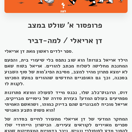
פרופסור א' שולט במצב
דן אריאלי / למה-דביר
ספר ילדים ראשון מאת דן אריאלי.
הילד אריאל בצרות! הוא שוב נתפס בלי שיעורי בית, והפעם
המחנכת מחליטה לשלוח מכתב להורים. אריאל בטוח שאם
לא ימצא פתרון מהיר למצב, מסיבת הפיג'מות של סוף השבוע
בסכנה, וכך גם האופניים החדשים שההורים כמעט הסכימו
לקנות לו.
דוט, הרובוט־כלב שלו, נכנס מייד לפעולה ומוצא פתרונות
מפתיעים בעולם המדע! בעזרת סדרה של ניסויים מבריקים,
אריאל מוכיח למבוגרים שהם בדיוק כמוהו, ושהאשם האמיתי
הוא פשוט הטבע האנושי!
המחקר המדעי של דן אריאלי מתעורר לחיים בסדרה של
ספרים מאוירים לקוראים צעירים. הכישרון הייחודי שלו
להפוך מדע לפופולרי ונגיש, ניכר בדמויות המצחיקות שהוא