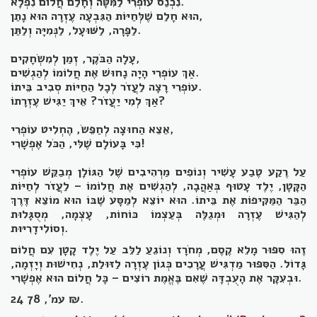
נִכְנַס עוֹפְרִי לַמִּטָּה וְחָלַם חֲלוֹם נִפְלָא.
הוּא חָלַם שֶׁלְּחַיּוֹת הַגִּבְעָה עֶזְרָה הוּא נָתַן,
לַפָּרָה, לַשּׁוּעָל, לַנְּמִיָּה וְלַתַּן.
עָלָה הַבֹּקֶר, זְמַן לְמִשְׂחָקִים,
אַךְ עוֹפְרִי הָיָה נָחוּשׁ אֶת חֲלוֹמוֹ לְהַגְשִׁים.
עוֹפְרִי רָצָה לַעֲזֹר לְכָל הַחַיּוֹת סְבִיב בֵּיתוֹ.
אַךְ לְמִי יַעֲזֹר? אֵיךְ יַגִּישׁ עֶזְרָתוֹ?
אֵצֵא הַחוּצָה לְחַפֵּשׂ, הֶחְלִיט עוֹפְרִי,
כִּי בָּעוֹלָם שֶׁלִּי, הַכֹּל אֶפְשָׁרִי!
עַל רֶקַע טֶבַע עָשִׁיר וְנוֹפִים מַרְהִיבִים שֶׁל הַגּוֹלָן מְבַקֵּשׁ עוֹפְרִי
הַקָּטָן, יֶלֶד עָטוּף בְּאַהֲבָה, לְהַגְשִׁים אֶת חֲלוֹמוֹ – לַעֲזֹר לְחַיּוֹת
הַבַּר הַמַּקִּיפוֹת אֶת בֵּיתוֹ. הוּא יוֹצֵא לְמַסָּע שֶׁבּוֹ הוּא מוֹצֵא דֶּרֶךְ
לְהַגִּישׁ עֶזְרָה וּמְגַלֶּה בְּעַצְמוֹ כּוֹחוֹת, עָצְמָה, מְסֻגָּלוּת
וְסוֹלִידָרִיּוּת.
זֶהוּ סִפּוּר מָלֵא קֶסֶם, מְחֹרָז וְנוֹגֵעַ לַלֵּב עַל יֶלֶד קָטָן עִם חֲלוֹם
גָּדוֹל. הַסִּפּוּר מַדְגִּישׁ עֲרָכִים כְּגוֹן עֶזְרָה לַזּוּלַת, נְחִישׁוּת וְיָזְמָה,
וּבְעִקָּר אֶת הָעֻבְדָּה שֶׁאִם בֶּאֱמֶת רוֹצִים – כָּל חֲלוֹם הוּא אֶפְשָׁרִי.
24 עמ', 78 ₪.