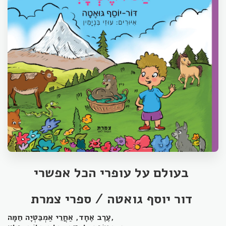
בעולם על עופרי הכל אפשרי
דור יוסף גואטה / ספרי צמרת
עֶרֶב אֶחָד, אַחֲרֵי אַמְבַּטְיָה חַמָּה,