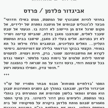
אביגדור פלדמן / פרדס
"בחרתי להיות אתנוגרף של המשפט, ממש כאילו חדרתי
מבעד לג'ונגלים עבותים אל מושבה נסתרת של ילידים, אל
מקום שרגל אדם מן היישוב לא דרכה בו. הגעתי אל שבט
שעבד לאלים, שנחצבו מאבן בזלת, שהביטו קדימה ושריר
לא זע בפניהם. אלים בעלי לב מאבן, שישבו בבית המשפט
העליון... האלים העליונים, הנשגבים הללו מילאו כל תא
במוחי. הקצתי בבוקר ונרדמתי בלילה עם דמויותיהם. ניסיתי
לקרוא את מחשבותיהם: שמגר, ברק, חיות ועמית. לפעמים
טרחתי לילות שלמים על ניסוח כתבי פלסטר. יצאתי נגדם
בכל עוצמת רוחי, כועס ורוגז על מה שנראה לי כהפגנה של
חוסר צדק, ואפילו כמעשה רשע."
+++
הספר 'בדלתיים פתוחות' מכנס מבחר מטוריו של עו"ד
אביגדור פלדמן, שנכתבו במהלך 40 השנים האחרונות שבהן
הוא מפרש ומתאר בלשון ספרותית את המתרחש בין כותלי
בתי המשפט, ולעיתים נותן דרור לדמיונו. בין פרקי הספר
מאמרים שבהם מותח פלדמן ביקורת על פסיקותיו של בית
המשפט העליון, בוחן את החלטות בג"ץ בסוגיות הכיבוש