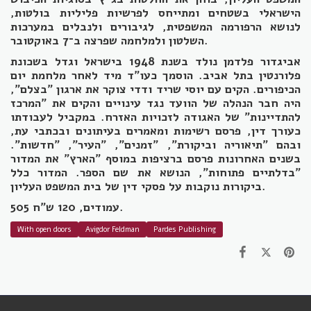
הישראלי בשטחים ומתייחס לפרשיות פליליות בולטות,
לנושא הרפורמה המשפטית, לגיבורים ולנבלים במערכות
השלטון ולמלחמה שפרצה ב־7 באוקטובר.
אביגדור פלדמן נולד בשנת 1948 בישראל וגדל בשכונת
פלורנטין בתל אביב. הוסמך כעו"ד מיד לאחר מלחמת יום
הכיפורים. הקים עם יוסי שריד ודדי צוקר את ארגון "בצלם",
היה חבר הנהלה של הוועד נגד עינויים והקים את "המרכז
להתדיינות" של האגודה לזכויות האזרח. במקביל לעבודתו
כעורך דין, פרסם רשימות ומאמרים בעיתונים ובכתבי עת,
ובהם "תיאוריה וביקורת", "זמנים", "העיר", "חדשות".
בשנים האחרונות פרסם ברציפות במוסף "הארץ" את המדור
"בדלתיים פתוחות", הנושא את שם הספר. המדור כלל
ביקורות נוקבות על פסקי דין של בית המשפט העליון.
505 עמודים, 120 ש"ח.
With open doors
Avigdor Feldman
Pardes Publishing