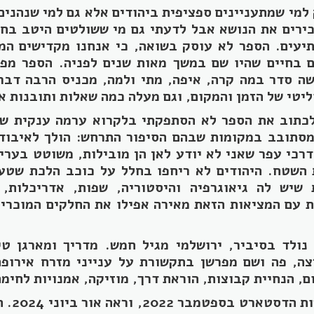
למי שמתעניינים ספציפית ביהודים אלא גם למי שנהנים
ירים את הנושא אבל לדעתי גם מי ששולטים היטב בחו
יעים. הספר לא עוסק בשואה, כי אנחנו מקדישים המ
 בחיים שהיו שם במשך מאות שנים לפניה. הספר מפ
שה סדר במה קרה, איפה, מתי ולמה, מכניס הרבה דבר
לכתוב את הספר לא הסתפקתי בלקרוא ערמה ענקית של
סתובב במקומות שבהם הסיפור התרחש: הולך לאיבוד 
רכי עפר שאני לא יודע לאן הן מובילות, משוטט בערי
 השטח. היהודים לא ריחפו בחלל על כוכב הלכת שטע
שיש לה גיאוגרפיה והיסטוריה, שפות, אדריכלות, 
ות עם המציאות הזאת מאירה אפילו את החלקים המוכרים
נולד בסיביר, ירושלמי מגיל חמש. מדריך ומארגן טי
צה, פה ושם מפרשן בתקשורת על ענייני מזרח אירופה
הספר מומ