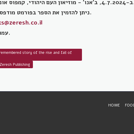
י, קמפוס אוניברסיטת תל אביב.
ניתן להזמין את הספר בפורמט מודפס, דיגיטלי או אודיו.
s@zeresh.co.il
431 עמודים, 109 ש"ח.
remembered story of the rise and fall of
Zeresh Publishing
HOME
FOO