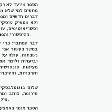
הספר מיועד לא רק 
מתאים למי שלא מכ
דברים חדשים ומפת
ולא מספיק עוסקים
וסטריאוטיפים, עו
ההיסטורי והפוליטי של הזמן והמקום, וגם מעלה כמה שאלות ותובנות אקטואליות חשובות.
דבר המחבר: כדי 
במשך כעשור אני מ
נשכחות, עולה על ד
וביערות ולומד את
מציאות קונקרטית 
ותרבויות, וההיכר
שלום בוגוסלבסקי 
אירופה, כותב ומר
צילום, הנחיית קבוצות, הוראת דרך, מוזיקה, אמנויות לחימה ושיט על מפרשית.