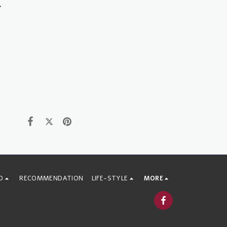
ב-4.7.2024, ב'אנו' - מוזיאון העם היהוד
D
RECOMMENDATION
LIFE-STYLE
MORE