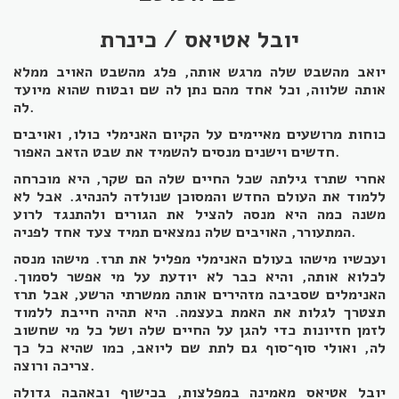
יובל אטיאס / כינרת
יואב מהשבט שלה מרגש אותה, פלג מהשבט האויב ממלא
אותה שלווה, וכל אחד מהם נתן לה שם ובטוח שהוא מיועד
לה.
כוחות מרושעים מאיימים על הקיום האנימלי כולו, ואויבים
חדשים וישנים מנסים להשמיד את שבט הזאב האפור.
אחרי שתרז גילתה שכל החיים שלה הם שקר, היא מוכרחה
ללמוד את העולם החדש והמסוכן שנולדה להנהיג. אבל לא
משנה כמה היא מנסה להציל את הגורים ולהתנגד לרוע
המתעורר, האויבים שלה נמצאים תמיד צעד אחד לפניה.
ועכשיו מישהו בעולם האנימלי מפליל את תרז. מישהו מנסה
לכלוא אותה, והיא כבר לא יודעת על מי אפשר לסמוך.
האנימלים שסביבה מזהירים אותה ממשרתי הרשע, אבל תרז
תצטרך לגלות את האמת בעצמה. היא תהיה חייבת ללמוד
לזמן חזיונות כדי להגן על החיים שלה ושל כל מי שחשוב
לה, ואולי סוף־סוף גם לתת שם ליואב, כמו שהיא כל כך
צריכה ורוצה.
יובל אטיאס מאמינה במפלצות, בכישוף ובאהבה גדולה