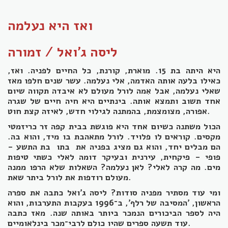
ואז היא נעלמה
ליסה ג׳ואל / זמורה
היא היתה בת 15. מוארת, קורנת, כל החיים לפניה. ואז,
כאילו בלעה אותה האדמה, אלי נעלמה. עשר שנים חלפו מאז
שאלי נעלמה, אבל אִמה לורל מעולם לא איבדה תקווה שיום
אחד תשוב ותמצא אותה. בינתיים היא חיה חיים של שגרה
אפורה, מצומצמת, בהמתנה לגילוי חדש, לאיזה קצת חוט.
הכול משתנה כשיום אחד היא פוגשת בבית קפה זר כריזמטי
מקסים. קוראים לו פלויד. לורל מתאהבת בו מיד, והוא בה.
הם מבלים יחד, והוא גם מציג בפניה את בתו בת התשע -
פופי - פיקחית, עירנית ובעיקר דומה לאלי כשתי טיפות
מים. מה קרה לאלי? לאן נעלמה? השאלות שלא הרפו ממנה
מעולם רודפות את לורל ביתר שאת.
ומי עוד מסתיר מפניה סודות? ליסה ג'ואל כתבה את ספרה
הראשון, 'המסיבה של רלף', ב־1996 בעקבות התערבות, והוא
היה לספר הביכורים הנמכר ביותר באותה שנה. מאז כתבה
עוד תשעה ספרים שהיו כולם לרבי־מכר בינלאומיים.