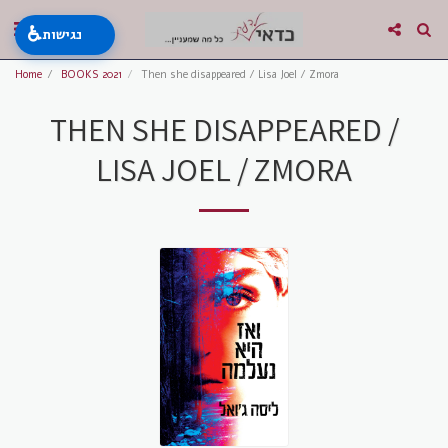
♿
נגישות
Home
BOOKS 2021
Then she disappeared / Lisa Joel / Zmora
THEN SHE DISAPPEARED /
LISA JOEL / ZMORA