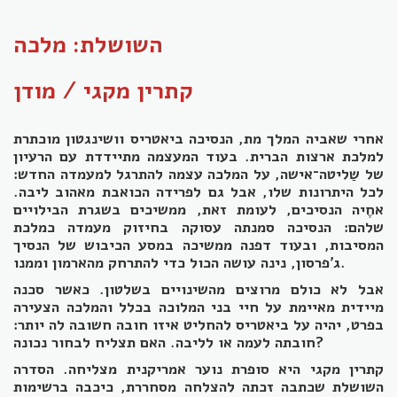
השושלת: מלכה
קתרין מקגי / מודן
אחרי שאביה המלך מת, הנסיכה ביאטריס וושינגטון מוכתרת
למלכת ארצות הברית. בעוד המעצמה מתיידדת עם הרעיון
של שַליטה־אישה, על המלכה עצמה להתרגל למעמדה החדש:
לכל היתרונות שלו, אבל גם לפרידה הכואבת מאהוב ליבה.
אחֶיה הנסיכים, לעומת זאת, ממשיכים בשגרת הבילויים
שלהם: הנסיכה סמנתה עסוקה בחיזוק מעמדה כמלכת
המסיבות, ובעוד דפנה ממשיכה במסע הכיבוש של הנסיך
ג'פרסון, נינה עושה הכול כדי להתרחק מהארמון וממנו.
אבל לא כולם מרוצים מהשינויים בשלטון. כאשר סכנה
מיידית מאיימת על חיי בני המלוכה בכלל והמלכה הצעירה
בפרט, יהיה על ביאטריס להחליט איזו חובה חשובה לה יותר:
חובתה לעמה או לליבה. האם תצליח לבחור נכונה?
קתרין מקגי היא סופרת נוער אמריקנית מצליחה. הסדרה
השושלת שכתבה זכתה להצלחה מסחררת, כיכבה ברשימות