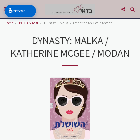
♿
נגישות
Home
BOOKS 2021
Dynasty: Malka / Katherine McGee / Modan
DYNASTY: MALKA /
KATHERINE MCGEE / MODAN