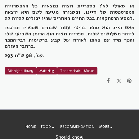
או שאולי לא? בספריית חצות נמצאות כל האפשרויות
המפוספסות של חיינו, וכשנורה מגיעה לשם היא יוצאת
למסע הרפתקאות בכל החיים האחרים שהיו יכולים להיות לה.
מאט הייג הוא סופר בריטי עטור שבחים שספריו תורגמו
ליותר משלושים שפות. ספריית חצות הוא הרומן השביעי שלו
והפך מיד עם צאתו לאורח של קבע ברשימות רבי־המכר
ברחבי העולם.
293 עמ', 98 ש"ח.
Midnight Library
Matt Haig
The armchair + Modan
HOME
FOOD
RECOMMENDATION
MORE
Should know