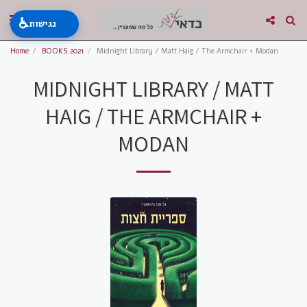
♿
נגישות
Home
BOOKS 2021
Midnight Library / Matt Haig / The Armchair + Modan
MIDNIGHT LIBRARY / MATT
HAIG / THE ARMCHAIR +
MODAN