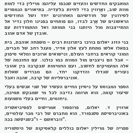
המאבקים החדשים והעזים שנכפו עליהם: מרילין כדי למות
מוות טוב, ואֶרְווין כדי לחיות בלעדיה. בתיאורים הנמסרים
לסירוגין של חודשיהם האחרונים יחד ושל החודשים
הראשונים של אֶרְב לבדו, הם פותחים בפנינו חלון נדיר אל
ההתייצבות מול היותנו בני תמותה ואל ההתמודדות עם
אובדן של אדם אהוב.
בני הזוג יאלום בורכו ביתרונות רבים – משפחה אוהבת, בית
בפאלו אלטו מתחת לעץ אלון אדיר, מעגל רחב של חברים,
המוני קוראים ברחבי העולם, ונישואים ארוכים ומלאי סיפוק
– אבל הם ניצבים מול המוות כמו כולנו. עם החוכמה של
אלה המעמיקים לחשוב, ועם החמימות שבקִרבה בין אהובי
נעורים שגדלו והזדקנו יחד, הם מבררים שאלות
אוניברסליות של קרבה, אהבה ואבל.
הספר המבוסס על ניסיון החיים העשיר של שני אנשים בעלי
שיעור קומה, הוא תרומה נדיבה לכל מי שמבקש תמיכה,
ניחומים, וחיים בעלי משמעות.
ארווין ד. יאלום, פרופסור אמריטוס לפסיכיאטריה
באוניברסיטת סטנפורד, הוא מחברם של רבי מכר עולמיים,
וובראשם - ו"כשניטשה בכה".
ספריה של מרילין יאלום כוללים קלאסיקות של היסטוריה