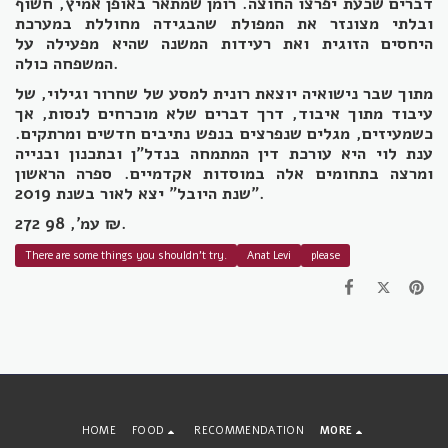
דברים שכעת יפרצו החוצה. רומן שמתאר באופן אמיץ, חשוף
ובלתי מצונזר את המפולת שהבגידה מחוללת במערכת
היחסים הזוגית ואת רעידות המשנה שהיא מפעילה על
המשפחה כולה.
מתוך שבר נישואיה יוצאת רונית למסע של שחרור וגילוי, של
עיבוד מתוך איבוד, דרך דברים שלא מוכרחים לנסות, אך
כשמעיזים, מגלים שנפרצים בנפש נתיבים חדשים ומרתקים.
ענת לוי היא עורכת דין המתמחה בנדל"ן ובתכנון ובנייה
ומרצה בתחומים אלה במוסדות אקדמיים. ספרה הראשון
"שנת היובל" יצא לאור בשנת 2019.
272 עמ', 98 ₪.
There are some things you shouldn't try.
Anat Levi
please
HOME
FOOD
RECOMMENDATION
MORE