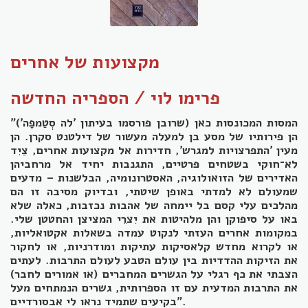
מקצועות של אחרים
פרימו לוי / הספריה החדשה
"המסות המכונסות כאן (שרובן פורסמו בעיתון 'לה סְטַמפָּה')
הן פירותיו של מסע בן למעלה מעשור של דילטנט סקרן. הן
מעין 'התפרצויות למגרש', חדירות אל מקצועות אחרים, צַיִד
לא־חוקי בשטחים פרטיים, התגנבות יחיד אל מרחביהן
האדירים של הזואולוגיה, האסטרונומיה, הבלשנות – מדעים
שמעולם לא למדתי באופן שיטתי, ובדיוק מסיבה זו הם
מהלכים עלי קסם בל יימחה של אהבות נכזבות, כאלה שלא
באו על סיפוקן והן מלהיטות את יִצרֵי המציצן והחטטן שלי.
במקומות אחרים העזתי לנקוט עמדה בשאלות אקטואליות,
או לקרוא מחדש קלאסיקות עתיקות ומודרניות, או לחקור
את הזיקות ההדדיות בין עולם הטבע לעולם התרבות. לעתים
הצבתי את כף רגלי על הגשרים המחברים (או אמורים לחבר)
את התרבות המדעית עם זו הספרותית, גשרים הנמתחים מעל
בקיעים שתמיד נראו לי אבסורדיים".