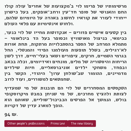
מרשימותיו של פרימו לוי ב'מקצועות של אחרים' עולה קולו
החם והאנושי של סופר חד־עין ורחב־אופקים, בעל כישרון
ייחודי לעורר את קוראיו לחשוב באהדה על היומיום שלהם,
ולחוש אינטימיות עם פלאי העולם.
בין קטעים אישיים פזורים – אנקדוטות מחייו של לוי כנער,
ככימאי, כניצול מאושוויץ וכסופר בעל הד בינלאומי –
מתמלא המרחב של הספר בהסתכלויות מרתקות, תחת אורות
לא־רגילים, בשלל תופעות מעולמנו הפיזי והמנטלי, החל
בגרמי השמיים, חרקים, ציפורים ושאר בעלי־חיים, דרך לשון
הריחות והיסטוריה של מלים, מונחים ואידיומים, וכלה בכאב
ובפחד, משחקי ילדים אוניברסאליים, חיות שילדים
מדמיינים, ההומור שב'שולחן ערוך' היהודי, הקשר בין
שחמטאים למשוררים, ועוד לרוב.
הטקסטים המסחררים של לוי הם תובנות של מי שמעדיף
לצותת ולהציץ מחרכים, של מי שניחן במבט מיקרוסקופי
בולש, הנמשך אל הפרטים הכביכול־שוליים, שאותם הוא
הופך למארג עדין של דקויות.
94 ₪.
Other people's professions
Primo Levi
The new library